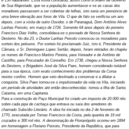
e 130 habitantes. Essa visita constatou, assim como a ordem de Governo
de Sua Majestade, que se a população aumentasse e se as casas dos
moradores passassem a ser cobertas de telhas, isto seria um prenúncio de
uma breve elevação aos foros de Vila. O que de fato se verificou um ano
depois, com a visita de outro Ouvidor, o de Paranaguá, Dom Antônio Alves
Lanhas Peixoto, em março de 1726. Somente 64 anos depois do pioneiro
Francisco Dias Velho, consolidava-se o povoado de Nossa Senhora do
Desterro. No dia 23, o Doutor Lanhas Peixoto convocou os moradores para
sorteio dos pelouros. Por sorteio foi proclamado Juiz, isto é, Presidente da
Câmara, o Sr. Domingues Lopes Sertão; depois, foram retirados do chapéu
os nomes de Francisco Martins Pereira, para Vereador e de Antônio de
Castilho, para Procurador do Conselho. Em 1738, chegou a Nossa Senhora
do Desterro, o Brigadeiro José da Silva Paes, homem considerado notável
para a sua época, com exato conhecimento dos problemas da Coroa
nestes confins. Homem que veio destinado a conservar e a dilatar a
conquista. Silva Paes tornou-se o impulsionador da vida na Vila, iniciando
um período de atividades até então desconhecidas: tornou a Ilha de Santa
Catarina, em uma Capitania.
Para a construção do Paço Municipal foi criado um imposto de 20.000 réis
sobre cada pipa de cachaça que entrava ou saía dos arredores do
chamado Subsídio Literário. A obra foi iniciada no dia 2 de fevereiro de
1770, executada por Tomas Francisco da Costa, pela quantia de 19 mil
cruzados e 300 mil réis. A denominação de Florianópolis ocorreu em 1894
em homenagem a Floriano Peixoto, Presidente da República, que para