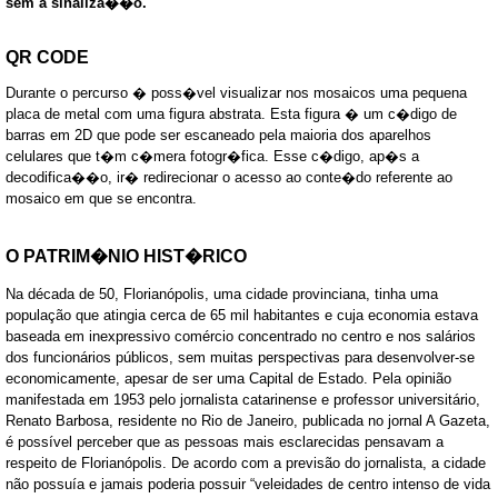
sem a sinaliza��o.
QR CODE
Durante o percurso � poss�vel visualizar nos mosaicos uma pequena
placa de metal com uma figura abstrata. Esta figura � um c�digo de
barras em 2D que pode ser escaneado pela maioria dos aparelhos
celulares que t�m c�mera fotogr�fica. Esse c�digo, ap�s a
decodifica��o, ir� redirecionar o acesso ao conte�do referente ao
mosaico em que se encontra.
O PATRIM�NIO HIST�RICO
Na década de 50, Florianópolis, uma cidade provinciana, tinha uma
população que atingia cerca de 65 mil habitantes e cuja economia estava
baseada em inexpressivo comércio concentrado no centro e nos salários
dos funcionários públicos, sem muitas perspectivas para desenvolver-se
economicamente, apesar de ser uma Capital de Estado. Pela opinião
manifestada em 1953 pelo jornalista catarinense e professor universitário,
Renato Barbosa, residente no Rio de Janeiro, publicada no jornal A Gazeta,
é possível perceber que as pessoas mais esclarecidas pensavam a
respeito de Florianópolis. De acordo com a previsão do jornalista, a cidade
não possuía e jamais poderia possuir “veleidades de centro intenso de vida