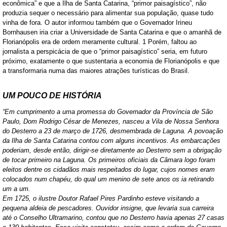
econômica” e que a Ilha de Santa Catarina, “primor paisagístico”, não
produzia sequer o necessário para alimentar sua população, quase tudo
vinha de fora. O autor informou também que o Governador Irineu
Bornhausen iria criar a Universidade de Santa Catarina e que o amanhã de
Florianópolis era de ordem meramente cultural. 1 Porém, faltou ao
jornalista a perspicácia de que o “primor paisagístico” seria, em futuro
próximo, exatamente o que sustentaria a economia de Florianópolis e que
a transformaria numa das maiores atrações turísticas do Brasil.
UM POUCO DE HISTÓRIA
“Em cumprimento a uma promessa do Governador da Província de São
Paulo, Dom Rodrigo César de Menezes, nasceu a Vila de Nossa Senhora
do Desterro a 23 de março de 1726, desmembrada de Laguna. A povoação
da Ilha de Santa Catarina contou com alguns incentivos. As embarcações
poderiam, desde então, dirigir-se diretamente ao Desterro sem a obrigação
de tocar primeiro na Laguna. Os primeiros oficiais da Câmara logo foram
eleitos dentre os cidadãos mais respeitados do lugar, cujos nomes eram
colocados num chapéu, do qual um menino de sete anos os ia retirando
um a um.
Em 1725, o ilustre Doutor Rafael Pires Pardinho esteve visitando a
pequena aldeia de pescadores. Ouvidor insigne, que levaria sua carreira
até o Conselho Ultramarino, contou que no Desterro havia apenas 27 casas