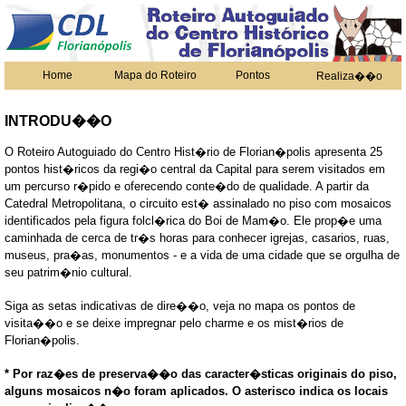
Home
Mapa do Roteiro
Pontos
Realiza��o
INTRODU��O
O Roteiro Autoguiado do Centro Hist�rio de Florian�polis apresenta 25
pontos hist�ricos da regi�o central da Capital para serem visitados em
um percurso r�pido e oferecendo conte�do de qualidade. A partir da
Catedral Metropolitana, o circuito est� assinalado no piso com mosaicos
identificados pela figura folcl�rica do Boi de Mam�o. Ele prop�e uma
caminhada de cerca de tr�s horas para conhecer igrejas, casarios, ruas,
museus, pra�as, monumentos - e a vida de uma cidade que se orgulha de
seu patrim�nio cultural.
Siga as setas indicativas de dire��o, veja no mapa os pontos de
visita��o e se deixe impregnar pelo charme e os mist�rios de
Florian�polis.
* Por raz�es de preserva��o das caracter�sticas originais do piso,
alguns mosaicos n�o foram aplicados. O asterisco indica os locais